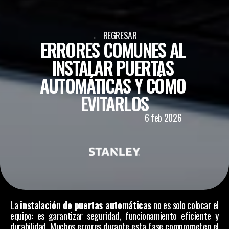
← REGRESAR
ERRORES COMUNES AL 
INSTALAR PUERTAS 
AUTOMÁTICAS Y CÓMO 
EVITARLOS
ICO
6 feb 2026
La 
instalación de puertas automáticas
 no es solo colocar el 
equipo: es garantizar seguridad, funcionamiento eficiente y 
durabilidad. Muchos errores durante esta fase comprometen el 