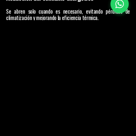
Se abren solo cuando es necesario, evitando pérdidas de 
climatización y mejorando la eficiencia térmica.
Gestión del flujo de personas
Facilitan entradas y salidas ordenadas en zonas de alto tráfico 
sin fricción ni contacto físico.
Integración con sistemas BMS
Permiten controlar horarios, accesos y protocolos desde una 
única plataforma centralizada.
Seguridad e higiene automatizadas
Compatibles con lectores sin contacto, sensores, cámaras y 