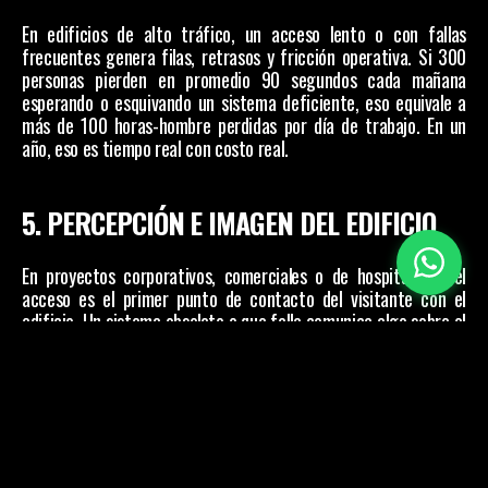
En edificios de alto tráfico, un acceso lento o con fallas 
frecuentes genera filas, retrasos y fricción operativa. Si 300 
personas pierden en promedio 90 segundos cada mañana 
esperando o esquivando un sistema deficiente, eso equivale a 
más de 100 horas-hombre perdidas por día de trabajo. En un 
año, eso es tiempo real con costo real.
5. PERCEPCIÓN E IMAGEN DEL EDIFICIO
En proyectos corporativos, comerciales o de hospitalidad, el 
acceso es el primer punto de contacto del visitante con el 
edificio. Un sistema obsoleto o que falla comunica algo sobre el 
estándar del espacio. En sectores donde la experiencia del 
cliente tiene valor económico directo, ese impacto es medible 
en términos de retención, satisfacción y percepción de marca.
CÓMO CONSTRUIR EL ANÁLISIS 